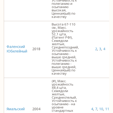
Устойчивость к
полеганию и
осыпанию
высокая,
Ценная(ый) по
качеству
Высота 67-110
см., Макс.
урожайность
52,1 ц/га,
(Патент РФ!),
Семядоли
желтые,
Фаленский
Среднепоздний,
2018
2
,
3
,
4
Устойчивость к
Юбилейный
осыпанию -
выше средней,
Устойчивость к
полеганию -
выше средней,
Ценная(ый) по
качеству
(#), Макс.
урожайность
48,4 ц/га,
Семядоли
желтые,
Среднеспелый,
Устойчивость к
осыпанию - на
уровне
Ямальский
2004
4
,
7
,
10
,
11
стандартных