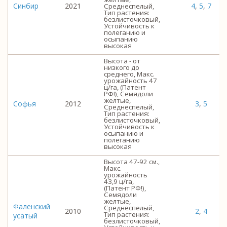
Синбир
2021
4
,
5
,
7
Среднеспелый,
Тип растения:
безлисточковый,
Устойчивость к
полеганию и
осыпанию
высокая
Высота - от
низкого до
среднего, Макс.
урожайность 47
ц/га, (Патент
РФ!), Семядоли
желтые,
Софья
2012
3
,
5
Среднеспелый,
Тип растения:
безлисточковый,
Устойчивость к
осыпанию и
полеганию
высокая
Высота 47-92 см.,
Макс.
урожайность
43,9 ц/га,
(Патент РФ!),
Семядоли
желтые,
Фаленский
Среднеспелый,
2010
2
,
4
Тип растения:
усатый
безлисточковый,