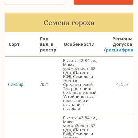
Семена гороха
Год
Регионы
Сорт
вкл. в
Особенности
допуска
реестр
(
расшифровк
Высота 42-84 см.,
Макс.
урожайность 62
ц/га, (Патент
РФ!), Семядоли
желтые,
Синбир
2021
4
,
5
,
7
Среднеспелый,
Тип растения:
безлисточковый,
Устойчивость к
полеганию и
осыпанию
высокая
Высота 42-84 см.,
Макс.
урожайность 62
ц/га, (Патент
РФ!), Семядоли
желтые,