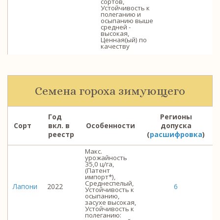
сортов,
Устойчивость к
полеганию и
осыпанию выше
средней -
высокая,
Ценная(ый) по
качеству
Семена гороха зимующего
Год
Регионы
Сорт
вкл. в
Особенности
допуска
реестр
(
расшифровка
)
Макс.
урожайность
35,0 ц/га,
(Патент
импорт*),
Среднеспелый,
Лапони
2022
6
Устойчивость к
осыпанию,
засухе высокая,
Устойчивость к
полеганию: