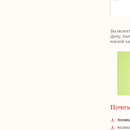
Вы можете
Дону, Нал
южной ча
Поче
позиц
возмо