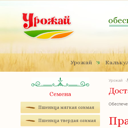
Урожай
Калькул
Урожай
Дост
Семена
Обеспечен
Пшеница мягкая озимая
Пра
Пшеница твердая озимая