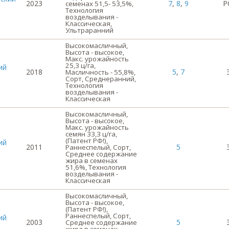
2023
7
,
8
,
9
Р
семенах 51,5- 53,5%,
Технология
возделывания -
Классическая,
Ультраранний
Высокомасличный,
Высота - высокое,
Макс. урожайность
25,3 ц/га,
ий
2018
5
,
7
Масличность - 55,8%,
Сорт, Среднеранний,
Технология
возделывания -
Классическая
Высокомасличный,
Высота - высокое,
Макс. урожайность
семян 33,3 ц/га,
(Патент РФ!),
ий
2011
5
Раннеспелый, Сорт,
Среднее содержание
жира в семенах
51,6%, Технология
возделывания -
Классическая
Высокомасличный,
Высота - высокое,
(Патент РФ!),
Раннеспелый, Сорт,
ий
2003
5
Среднее содержание