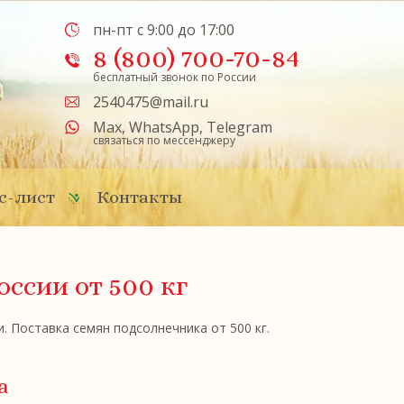
пн-пт с 9:00 до 17:00
8 (800) 700-70-84
бесплатный звонок по России
2540475@mail.ru
Max
,
WhatsApp
,
Telegram
связаться по мессенджеру
с-лист
Контакты
России
от 500 кг
 Поставка семян подсолнечника от 500 кг.
а