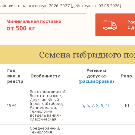
айс-листе на посевную 2026-2027 (действуют с 03.08.2026).
Минимальная поставка
Ра
от 500 кг
с 
Семена гибридного п
Год
Регионы
вкл. в
Особенности
допуска
Репр.
реестр
(
расшифровка
)
Высокомасличный,
Высота - низкое,
Двухлинейный
й
(простой) гибрид,
1994
5
,
6
,
7
,
8
,
9
,
10
F1
Раннеспелый,
Технология
возделывания -
Классическая
Среднеранний,
Технология