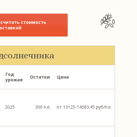
ссчитать стоимость
доставкой
одсолнечника
Год
Остатки
Цена
урожая
2025
300 п.е.
от 13125-14583.45 руб/п.е.