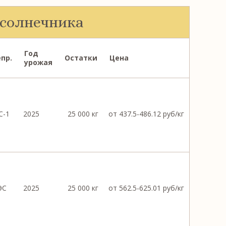
дсолнечника
Год
пр.
Остатки
Цена
урожая
С-1
2025
25 000 кг
от 437.5-486.12 руб/кг
ЭС
2025
25 000 кг
от 562.5-625.01 руб/кг