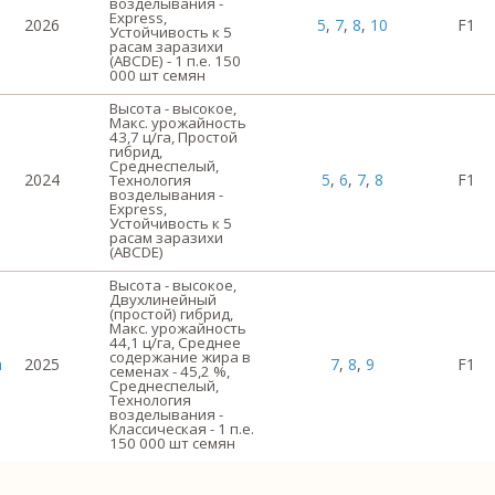
возделывания -
Express,
2026
5
,
7
,
8
,
10
F1
Устойчивость к 5
расам заразихи
(ABCDE) - 1 п.е. 150
000 шт семян
Высота - высокое,
Макс. урожайность
43,7 ц/га, Простой
гибрид,
Среднеспелый,
2024
5
,
6
,
7
,
8
F1
Технология
возделывания -
Express,
Устойчивость к 5
расам заразихи
(ABCDE)
Высота - высокое,
Двухлинейный
(простой) гибрид,
Макс. урожайность
44,1 ц/га, Среднее
содержание жира в
а
2025
7
,
8
,
9
F1
семенах - 45,2 %,
Среднеспелый,
Технология
возделывания -
Классическая - 1 п.е.
150 000 шт семян