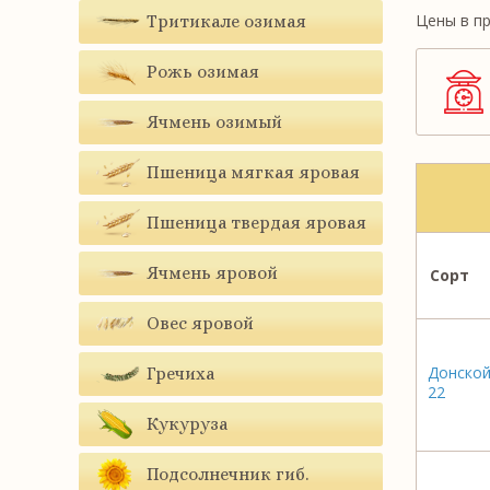
Цены в пр
Тритикале озимая
Рожь озимая
Ячмень озимый
Пшеница мягкая яровая
Пшеница твердая яровая
Ячмень яровой
Сорт
Овес яровой
Донско
Гречиха
22
Кукуруза
Подсолнечник гиб.