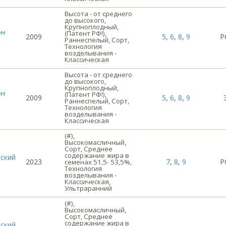
Высота - от среднего
до высокого,
Крупноплодный,
он
(Патент РФ!),
2009
5
,
6
,
8
,
9
Р
Раннеспелый, Сорт,
Технология
возделывания -
Классическая
Высота - от среднего
до высокого,
Крупноплодный,
он
(Патент РФ!),
2009
5
,
6
,
8
,
9
Раннеспелый, Сорт,
Технология
возделывания -
Классическая
(#),
Высокомасличный,
Сорт, Среднее
содержание жира в
ский
2023
7
,
8
,
9
Р
семенах 51,5- 53,5%,
Технология
возделывания -
Классическая,
Ультраранний
(#),
Высокомасличный,
Сорт, Среднее
содержание жира в
ский