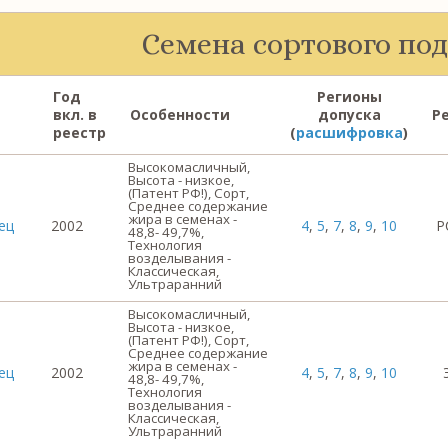
Семена сортового по
Год
Регионы
вкл. в
Особенности
допуска
Ре
реестр
(
расшифровка
)
Высокомасличный,
Высота - низкое,
(Патент РФ!), Сорт,
Среднее содержание
жира в семенах -
ец
2002
4
,
5
,
7
,
8
,
9
,
10
Р
48,8- 49,7%,
Технология
возделывания -
Классическая,
Ультраранний
Высокомасличный,
Высота - низкое,
(Патент РФ!), Сорт,
Среднее содержание
жира в семенах -
ец
2002
4
,
5
,
7
,
8
,
9
,
10
48,8- 49,7%,
Технология
возделывания -
Классическая,
Ультраранний