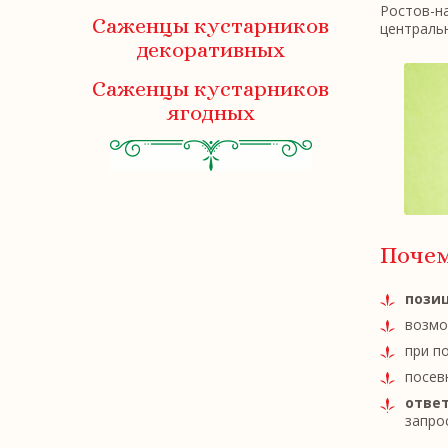
Ростов-на
Саженцы кустарников
центральн
декоративных
Саженцы кустарников
ягодных
Поче
позиц
возмо
при п
посев
ответ
запрос