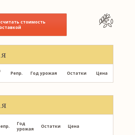
ссчитать стоимость
доставкой
ая
а
Репр.
Год урожая
Остатки
Цена
ая
Год
епр.
Остатки
Цена
урожая