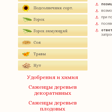
позиц
Подсолнечник сорт.
возмо
при п
Горох
посев
ответ
Горох зимующий
запрос
Соя
Травы
Нут
Удобрения и химия
Саженцы деревьев
декоративных
Саженцы деревьев
плодовых