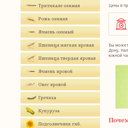
Цены в пр
Тритикале озимая
Рожь озимая
Ячмень озимый
Пшеница мягкая яровая
Вы можете
Дону, Нал
южной ча
Пшеница твердая яровая
Ячмень яровой
Овес яровой
Гречиха
Кукуруза
Поче
Подсолнечник гиб.