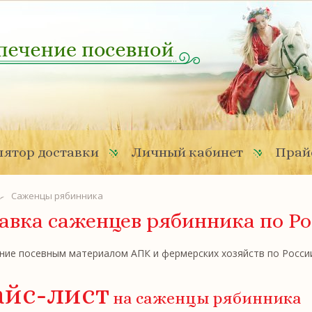
ятор доставки
Личный кабинет
Прай
Саженцы рябинника
авка саженцев рябинника по Р
ие посевным материалом АПК и фермерских хозяйств по России.
йс-лист
на саженцы рябинника