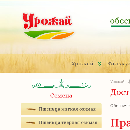
Урожай
Калькул
Урожай
Дост
Семена
Обеспечен
Пшеница мягкая озимая
Пра
Пшеница твердая озимая