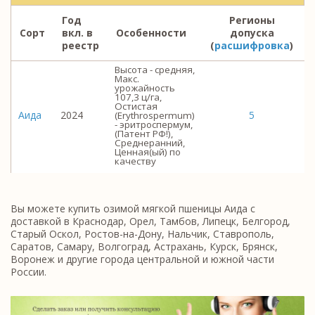
Год
Регионы
Сорт
вкл. в
Особенности
допуска
реестр
(
расшифровка
)
Высота - средняя,
Макс.
урожайность
107,3 ц/га,
Остистая
Аида
2024
5
(Erythrospermum)
- эритроспермум,
(Патент РФ!),
Среднеранний,
Ценная(ый) по
качеству
Вы можете купить озимой мягкой пшеницы Аида с
доставкой в Краснодар, Орел, Тамбов, Липецк, Белгород,
Старый Оскол, Ростов-на-Дону, Нальчик, Ставрополь,
Саратов, Самару, Волгоград, Астрахань, Курск, Брянск,
Воронеж и другие города центральной и южной части
России.