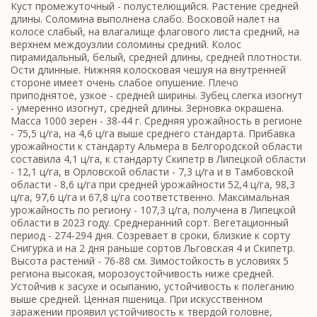
Куст промежуточный - полустелющийся. Растение средней
длины. Соломина выполнена слабо. Восковой налет на
колосе слабый, на влагалище флагового листа средний, на
верхнем междоузлии соломины средний. Колос
пирамидальный, белый, средней длины, средней плотности.
Ости длинные. Нижняя колосковая чешуя на внутренней
стороне имеет очень слабое опушение. Плечо
приподнятое, узкое - средней ширины. Зубец слегка изогнут
- умеренно изогнут, средней длины. Зерновка окрашена.
Масса 1000 зерен - 38-44 г. Средняя урожайность в регионе
- 75,5 ц/га, на 4,6 ц/га выше среднего стандарта. Прибавка
урожайности к стандарту Альмера в Белгородской области
составила 4,1 ц/га, к стандарту Скипетр в Липецкой области
- 12,1 ц/га, в Орловской области - 7,3 ц/га и в Тамбовской
области - 8,6 ц/га при средней урожайности 52,4 ц/га, 98,3
ц/га, 97,6 ц/га и 67,8 ц/га соответственно. Максимальная
урожайность по региону - 107,3 ц/га, получена в Липецкой
области в 2023 году. Среднеранний сорт. Вегетационный
период - 274-294 дня. Созревает в сроки, близкие к сорту
Снигурка и на 2 дня раньше сортов Льговская 4 и Скипетр.
Высота растений - 76-88 см. Зимостойкость в условиях 5
региона высокая, морозоустойчивость ниже средней.
Устойчив к засухе и осыпанию, устойчивость к полеганию
выше средней. Ценная пшеница. При искусственном
заражении проявил устойчивость к твердой головне,