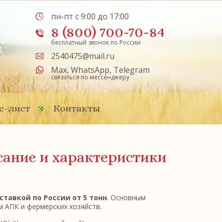
пн-пт с 9:00 до 17:00
8 (800) 700-70-84
бесплатный звонок по России
2540475@mail.ru
Max
,
WhatsApp
,
Telegram
связаться по мессенджеру
с-лист
Контакты
ание и характеристики
тавкой по России от 5 тонн
. Основным
 АПК и фермерских хозяйств.