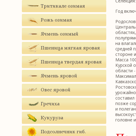
Селекция
Тритикале озимая
Год включ
Рожь озимая
Родословн
Центральн
областях,
Ячмень озимый
полупрямо
на влагал
Пшеница мягкая яровая
средней п
стороне и
Масса 100
Пшеница твердая яровая
Курской о
области - 
Ячмень яровой
Максималь
Кавказско
Ростовско
Овес яровой
урожайнос
составил 
позже сор
Гречиха
и полеган
высокоуст
Кукуруза
головне и
Подсолнечник гиб.