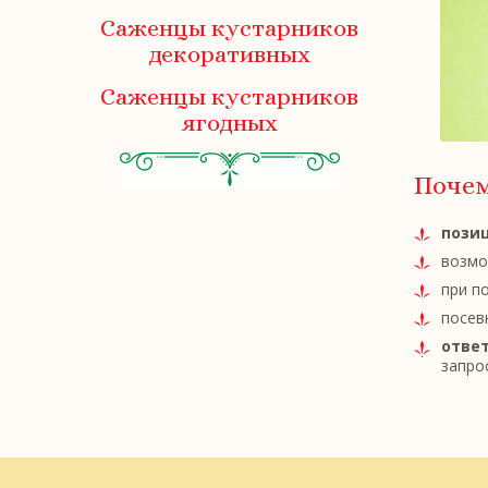
Саженцы кустарников
декоративных
Саженцы кустарников
ягодных
Поче
позиц
возмо
при п
посев
ответ
запрос