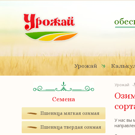
Урожай
Калькул
Урожай
Озим
Семена
сорт
Пшеница мягкая озимая
У нас вы
направле
Пшеница твердая озимая