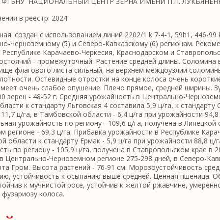
: ФГБНУ `НАЦИОНАЛЬНЫЙ ЦЕНТР ЗЕРНА ИМЕНИ П.П. ЛУКЬЯНЕНКО
ения в реестр: 2024
ая: создан с использованием линий 2202/1 k 7-4-1, 59h1, 446-99 k
о-Черноземному (5) и Северо-Кавказскому (6) регионам. Реком
 Республике Карачаево-Черкесия, Краснодарском и Ставропольс
стоячий - промежуточный. Растение средней длины. Соломина в
ище флагового листа сильный, на верхнем междоузлии соломины
лотности. Остевидные отростки на конце колоса очень короткие
меет очень слабое опушение. Плечо прямое, средней ширины. Зу
0 зерен - 48-52 г. Средняя урожайность в Центрально-Черноземн
бласти к стандарту Льговская 4 составила 5,9 ц/га, к стандарту 
11,7 ц/га, в Тамбовской области - 6,4 ц/га при урожайности 94,8 ц
ная урожайность по региону - 109,6 ц/га, получена в Липецкой 
м регионе - 69,3 ц/га. Прибавка урожайности в Республике Карач
й области к стандарту Ермак - 5,9 ц/га при урожайности 88,8 ц/
ть по региону - 105,9 ц/га, получена в Ставропольском крае в 
в Центрально-Черноземном регионе 275-298 дней, в Северо-Кавка
та Гром. Высота растений - 76-91 см. Морозоустойчивость сред
ию, устойчивость к осыпанию выше средней. Ценная пшеница. О
ойчив к мучнистой росе, устойчив к желтой ржавчине, умеренно
 фузариозу колоса.