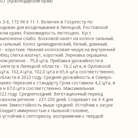
` (Краснодарский край)
 3-6, 172-96 k 11-1. Включeн в Госреестр по
ендован для возделывания в Липецкой, Ростовской
ком краях. Разновидность лютесценс. Куст
ыполнена слабо. Восковой налет на колосе сильный,
 сильный. Колос цилиндрический, белый, длинный,
 - короткие. Нижняя колосковая чешуя на внутренней
бец слегка изогнут, короткий. Зерновка окрашена.
ом регионе - 75,6 ц/га. Прибавка урожайности в
Скипетр в Липецкой области - 16,2 ц/га, в Орловской
/га, 102,4 ц/га, 102,0 ц/га и 65,6 ц/га соответственно.
области в 2023 году. Средняя урожайность в Северо-
аево-Черкесия к стандарту Гром составила 4,2 ц/га, в
га и 67,0 ц/га соответственно. Максимальная
2022 году. Среднепоздний. Вегетационный период
зском регионе - 237-250 дней. Созревает на 3-4 дня
няя. Зимостойкость выше средней. Устойчив к засухе
бладает иммунностью к пыльной головне,
 устойчив к септориозу, восприимчив к твердой