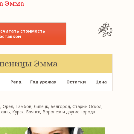
ца Эмма
ссчитать стоимость
доставкой
пшеницы Эмма
а
Репр.
Год урожая
Остатки
Цена
 Орел, Тамбов, Липецк, Белгород, Старый Оскол,
хань, Курск, Брянск, Воронеж и другие города