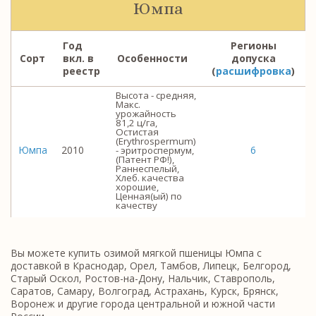
Юмпа
Год
Регионы
Сорт
вкл. в
Особенности
допуска
реестр
(
расшифровка
)
Высота - средняя,
Макс.
урожайность
81,2 ц/га,
Остистая
(Erythrospermum)
Юмпа
2010
6
- эритроспермум,
(Патент РФ!),
Раннеспелый,
Хлеб. качества
хорошие,
Ценная(ый) по
качеству
Вы можете купить озимой мягкой пшеницы Юмпа с
доставкой в Краснодар, Орел, Тамбов, Липецк, Белгород,
Старый Оскол, Ростов-на-Дону, Нальчик, Ставрополь,
Саратов, Самару, Волгоград, Астрахань, Курск, Брянск,
Воронеж и другие города центральной и южной части