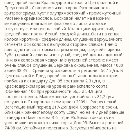
предгорной зонах Краснодарского края и Центральной и
Предгорной - Ставропольского края. Разновидность
эритроспермум. Куст полупрямостоячий - промежуточный.
Растение среднерослое. Восковой налет на верхнем
междоузлии, влагалище флагового листа и колосе
отсутствует или очень слабый. Колос цилиндрический,
средней плотности, белый, средней длины. Ости на конце
колоса короткие - средней длины. Опушение верхушечного
сегмента оси колоса с выпуклой стороны слабое. Плечо
приподнятое со вторым острым концом, средней ширины.
Зубец прямой - слегка изогнутый, средней длины - длинный.
Нижняя колосковая чешуя на внутренней стороне имеет
очень слабое опушение. Зерновка окрашенная. Масса 1000
зерен 38-49 г. Средняя урожайность в регионе - 50,1 ц/га. В
Центральной и Предгорной зонах Ставропольского края
прибавка к стандарту Дон 95 составила 2,3 ц/га, в
Краснодарском крае на уровне раннеспелого сорта
Юбилейная 100 при урожайности 56,5 и 54,9 ц/га
соответственно. Максимальная урожайность 81,2 ц/га
получена в Ставропольском крае в 2009 г. Раннеспелый.
Вегетационный период 217-269 дней. Созревает в сроки,
близкие к раннеспелому сорту Есаул, но на 4-7 дней раньше
стандарта Память и на 3-6 - Дон 95. Зимостойкость на
уровне или несколько ниже сорта Дон 95. Высота растений
74-98 см. Устойчив к полеганию. Засухоустойчивость на